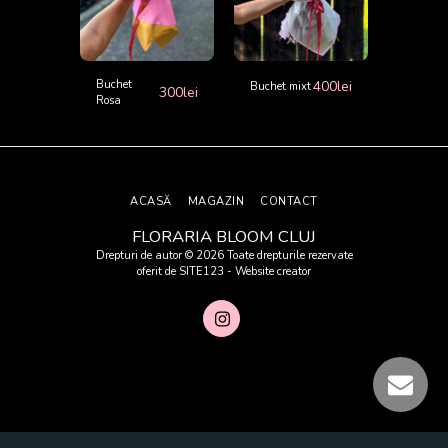
450
lei
Buchet
400
lei
Buchet
Buchet mixt
300
lei
370
lei
Rosa
festiv,
colorat
ACASĂ
MAGAZIN
CONTACT
FLORARIA BLOOM CLUJ
Drepturi de autor © 2026 Toate drepturile rezervate
oferit de
SITE123
-
Website creator