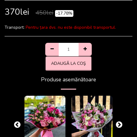
370
lei
450
lei
-17.78%
Transport:
Pentru țara dvs. nu este disponibil transportul.
ADAUGĂ LA COŞ
Produse asemănătoare
-33.33%