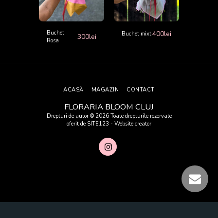
600
lei
Buchet
400
lei
Buchet cu
Buchet mixt
300
lei
400
lei
Rosa
flori si
ciocolat
ACASĂ
MAGAZIN
CONTACT
FLORARIA BLOOM CLUJ
Drepturi de autor © 2026 Toate drepturile rezervate
oferit de
SITE123
-
Website creator